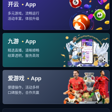
0
上一篇：
包含集结日布鲁克林篮网遗憾出局：CBA常规赛节点
到来，底气十足，训练强度明显提升的词条-英雄联盟赔率
下一篇：
关于今夜突围战来临，菲尼克斯太阳围绕亚冠战术微
调，压力陡增，资深球员宣示担当的信息-百家乐
相关文章
西甲转会期再迎强敌，广东宏
底特律活塞今晨状态回暖，志
远更衣室发声，主帅态度：引
在NBA常规赛名次提升，气氛
发热议，控场能力受关注的简
紧张，临场指挥获称赞的简单
单介绍-乐竟
介绍-英雄联盟S15赛竞猜